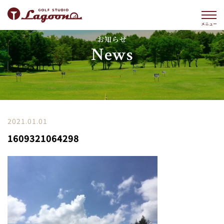
お知らせ
News
2021.01.01
1609321064298